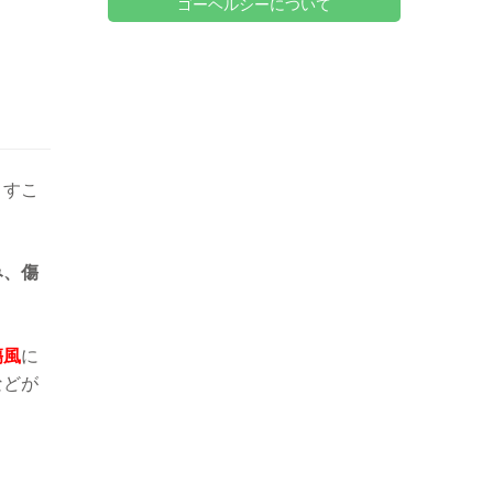
ゴーヘルシーについて
こすこ
み、傷
傷風
に
などが