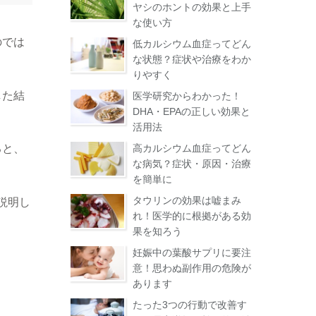
ヤシのホントの効果と上手
な使い方
のでは
低カルシウム血症ってどん
な状態？症状や治療をわか
りやすく
した結
医学研究からわかった！
DHA・EPAの正しい効果と
活用法
高カルシウム血症ってどん
ると、
な病気？症状・原因・治療
を簡単に
タウリンの効果は嘘まみ
説明し
れ！医学的に根拠がある効
果を知ろう
妊娠中の葉酸サプリに要注
意！思わぬ副作用の危険が
あります
たった3つの行動で改善す