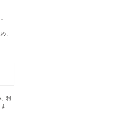
ん。
ため、
の、利
きま