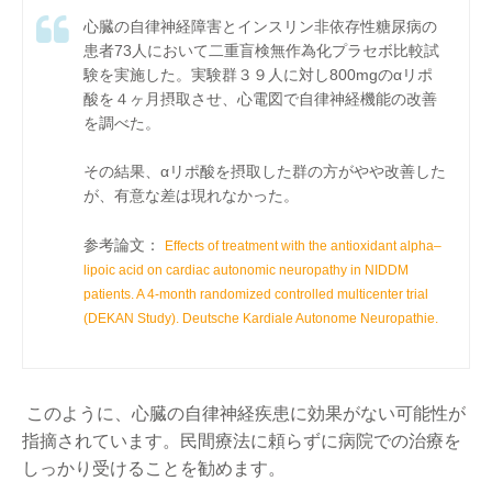
心臓の自律神経障害とインスリン非依存性糖尿病の
患者73人において二重盲検無作為化プラセボ比較試
験を実施した。実験群３９人に対し800mgのαリポ
酸を４ヶ月摂取させ、心電図で自律神経機能の改善
を調べた。
その結果、αリポ酸を摂取した群の方がやや改善した
が、有意な差は現れなかった。
参考論文：
Effects of treatment with the antioxidant
alpha
–
lipoic
acid on cardiac autonomic neuropathy in NIDDM
patients. A 4-month randomized controlled multicenter trial
(DEKAN Study). Deutsche Kardiale Autonome Neuropathie.
このように、心臓の自律神経疾患に効果がない可能性が
指摘されています。民間療法に頼らずに病院での治療を
しっかり受けることを勧めます。