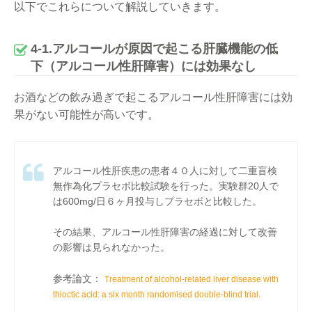
以下でこれらについて解説していきます。
4-1.アルコールが原因で起こる肝臓機能の低
下（アルコール性肝障害）には効果なし
お酒などの飲み過ぎで起こるアルコール性肝障害には効
果がない可能性が高いです。
アルコール性肝疾患の患者４０人に対して二重盲検
無作為化プラセボ比較試験を行った。実験群20人で
は600mg/日６ヶ月投与しプラセボと比較した。
その結果、アルコール性肝障害の経過に対して改善
の影響は見られなかった。
参考論文：
Treatment of alcohol-related liver disease with
thioctic acid: a six month randomised double-blind trial.