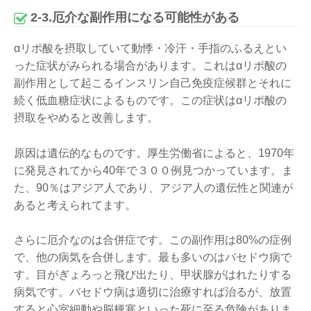
2-3.厄介な副作用になる可能性がある
αリポ酸を摂取していて動悸・冷汗・手指のふるえとい
った症状がみられる場合があります。これはαリポ酸の
副作用として起こるインスリン自己免疫症候群とそれに
続く低血糖症状によるものです。この症状はαリポ酸の
摂取をやめると改善します。
原因は遺伝的なものです。厚生労働省によると、1970年
に発見されてから40年で３００例見つかっています。ま
た、90％はアジア人であり、アジア人の遺伝性と関連が
あると考えられてます。
さらに厄介なのは合併症です。この副作用は80%の症例
で、他の病気を合併します。最も多いのはバセドウ病で
す。目がぎょろっと飛び出たり、甲状腺がはれたりする
病気です。バセドウ病は適切に治療すれば治るが、放置
すると心室細動や脳梗塞といった死に至る危険がありま