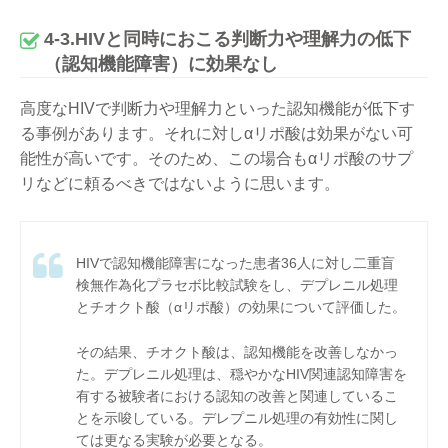
4-3.HIVと同時におこる判断力や理解力の低下
（認知機能障害）に効果なし
高度なHIVで判断力や理解力といった認知機能が低下す
る事例があります。それに対しαリポ酸は効果がない可
能性が高いです。そのため、この場合もαリポ酸のサプ
リなどに頼るべきではないように思います。
HIVで認知機能障害になった患者36人に対し二重盲
検無作為化プラセボ比較試験をし、デプレニル処理
とチオクト酸（αリポ酸）の効果について評価した。
その結果、チオクト酸は、認知機能を改善しなかっ
た。デプレニル処理は、穏やかなHIV関連認知障害を
有する被験者における認知の改善と関連しているこ
とを示唆している。デレプニル処理の有効性に関し
ては更なる実験が必要となる。