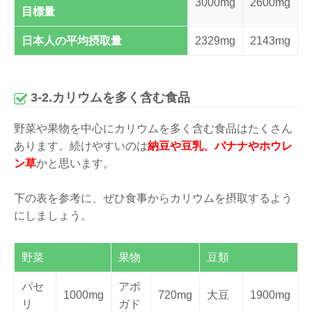
3000mg
2600mg
目標量
日本人の平均摂取量
2329mg
2143mg
3-2.カリウムを多く含む食品
野菜や果物を中心にカリウムを多く含む食品はたくさん
あります。続けやすいのは
納豆や豆乳、バナナやホウレ
ン草
かと思います。
下の表を参考に、ぜひ食事からカリウムを摂取するよう
にしましょう。
野菜
果物
豆類
パセ
アボ
1000mg
720mg
大豆
1900mg
リ
ガド