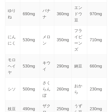
エン
ゆり
バナ
690mg
360mg
ドウ
970mg
ね
ナ
豆
フラ
にん
メロ
イビ
530mg
350mg
710mg
にく
ン
ーン
ズ
モロ
キウ
ヘイ
530mg
290mg
納豆
660mg
イ
ヤ
さく
おか
シソ
500mg
らん
260mg
230mg
ら
ぼ
ザク
うず
枝豆
490mg
250mg
230mg