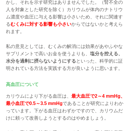
かし、それを示す研究はありませんでした。（腎不全の
人を対象とした研究を除く）カリウムが体内のナトリウ
ム濃度や血圧に与える影響は小さいため、それに関連す
る
むくみに対する影響も小さい
からではないかと考えら
れます。
私の意見としては、むくみの解消には効果があやふやな
サプリメントで高いお金を使うよりも、
塩分を控える、
水分を過剰に摂らないようにする
といった、科学的に証
明されている方法を実践する方が良いように思います。
高血圧について
カリウムにより下がる血圧は、
最大血圧で2～4 mmHg、
最小血圧で0.5～3.5 mmHg
であることが研究によりわか
っています。下がる血圧はわずかですので、カリウムだ
けに頼って改善しようとするのはやめましょう。