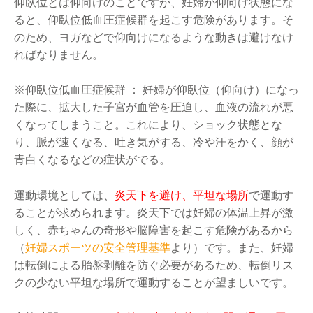
仰臥位とは仰向けのことですが、妊婦が仰向け状態にな
ると、仰臥位低血圧症候群を起こす危険があります。そ
のため、ヨガなどで仰向けになるような動きは避けなけ
ればなりません。
※仰臥位低血圧症候群 ： 妊婦が仰臥位（仰向け）になっ
た際に、拡大した子宮が血管を圧迫し、血液の流れが悪
くなってしまうこと。これにより、ショック状態とな
り、脈が速くなる、吐き気がする、冷や汗をかく、顔が
青白くなるなどの症状がでる。
運動環境としては、
炎天下を避け、平坦な場所
で運動す
ることが求められます。炎天下では妊婦の体温上昇が激
しく、赤ちゃんの奇形や脳障害を起こす危険があるから
（
妊婦スポーツの安全管理基準
より）です。また、妊婦
は転倒による胎盤剥離を防ぐ必要があるため、転倒リス
クの少ない平坦な場所で運動することが望ましいです。