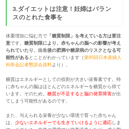
3.ダイエットは注意！妊婦はバラン
スのとれた食事を
体重増加に悩む方で
「糖質制限」を考えている方は要注
意
です。
糖質制限により、赤ちゃんの脳への影響が考え
られていたり、出生後の肥満や糖尿病のリスクとなる可
能性がある
とことがわかっています（
第95回日本産婦人
科医会記者懇談会資料
より）。
糖質はエネルギーとしての役割が大きい栄養素です。特
に赤ちゃんの脳はほとんどのエネルギーを糖質から得て
います。そのため
、
糖質が不足すると脳の発育障害
が出
てしまう可能性があるのです。
また、与えられる栄養が少ない環境で育った赤ちゃん
は、
少ないエネルギーでも生きていけるように適応
しま