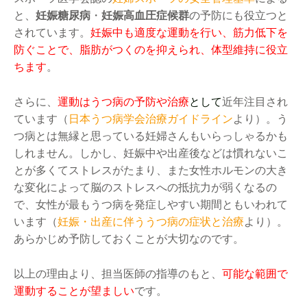
と、
妊娠糖尿病
・
妊娠高血圧症候群
の予防にも役立つと
されています。
妊娠中も適度な運動を行い、筋力低下を
防ぐことで、脂肪がつくのを抑えられ、体型維持に役立
ちます
。
さらに、
運動はうつ病の予防や治療
として
近年注目され
ています（
日本うつ病学会治療ガイドライン
より）。う
つ病とは無縁と思っている妊婦さんもいらっしゃるかも
しれません。しかし、妊娠中や出産後などは慣れないこ
とが多くてストレスがたまり、また女性ホルモンの大き
な変化によって脳のストレスへの抵抗力が弱くなるの
で、女性が最もうつ病を発症しやすい期間ともいわれて
います（
妊娠・出産に伴ううつ病の症状と治療
より）。
あらかじめ予防しておくことが大切なのです。
以上の理由より、担当医師の指導のもと、
可能な範囲で
運動することが望ましい
です。