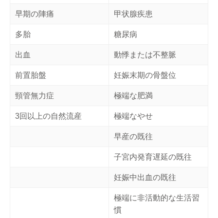
早期の陣痛
甲状腺疾患
多胎
糖尿病
出血
動悸または不整脈
前置胎盤
妊娠末期の骨盤位
頸管無力症
極端な肥満
3回以上の自然流産
極端なやせ
早産の既往
子宮内発育遅延の既往
妊娠中出血の既往
極端に非活動的な生活習
慣