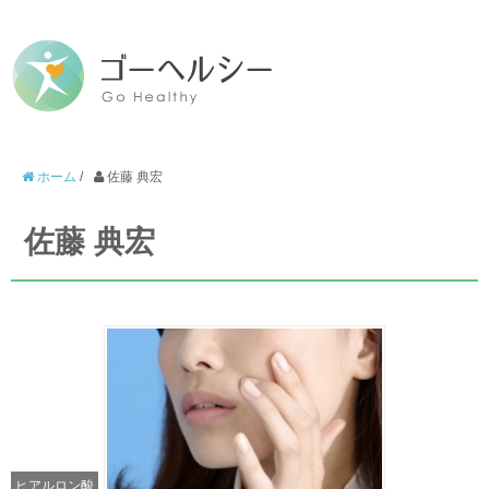
ホーム
/
佐藤 典宏
佐藤 典宏
ヒアルロン酸